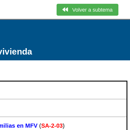
Volver a subtema
vivienda
amilias en MFV
(
SA-2-03
)