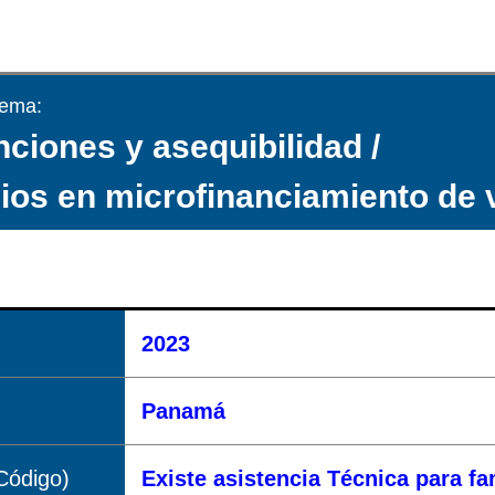
tema:
ciones y asequibilidad /
ios en microfinanciamiento de 
2023
Panamá
Código)
Existe asistencia Técnica para f