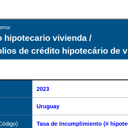
tema:
 hipotecario vivienda /
olios de crédito hipotecário de 
2023
Uruguay
Código)
Tasa de Incumplimiento (# hipot