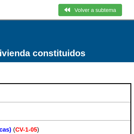
Volver a subtema
vivienda constituidos
ecas)
(
CV-1-05
)