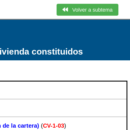
Volver a subtema
vivienda constituidos
 de la cartera)
(
CV-1-03
)