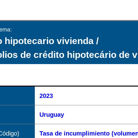
tema:
 hipotecario vivienda /
olios de crédito hipotecário de 
2023
Uruguay
Código)
Tasa de incumplimiento (volumen