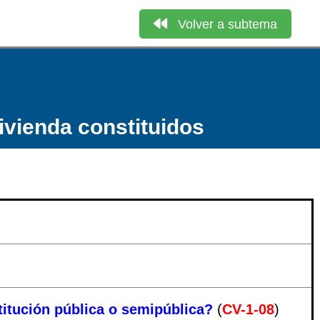
Volver a subtema
vivienda constituidos
stitución pública o semipública?
(
CV-1-08
)