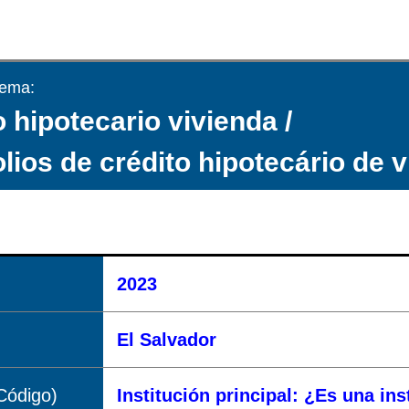
tema:
 hipotecario vivienda /
olios de crédito hipotecário de 
2023
El Salvador
Código)
Institución principal: ¿Es una in