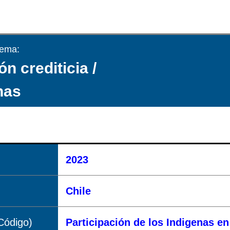
tema:
ón crediticia /
nas
2023
Chile
Código)
Participación de los Indigenas en