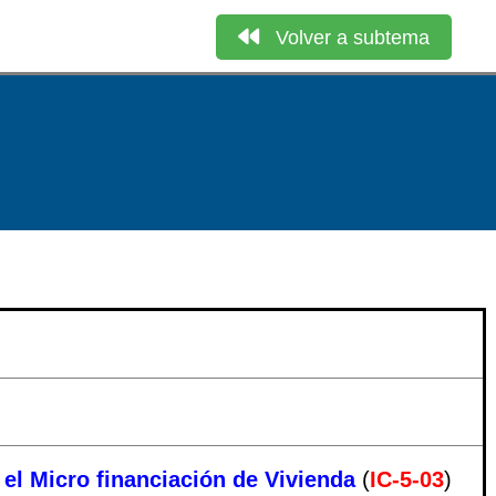
Volver a subtema
 el Micro financiación de Vivienda
(
IC-5-03
)