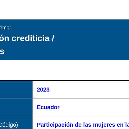
tema:
ón crediticia /
s
2023
Ecuador
Código)
Participación de las mujeres en 