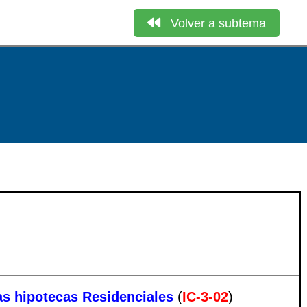
Volver a subtema
las hipotecas Residenciales
(
IC-3-02
)