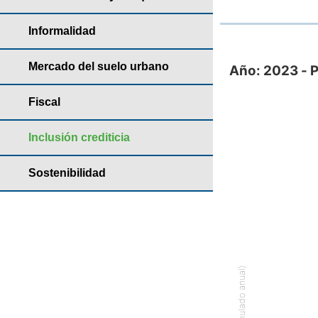
Informalidad
Año: 2023 - Partic
Mercado del suelo urbano
Año: 2023 - P
Bar chart with
Fiscal
Anuario de viv
The chart has 
Inclusión crediticia
The chart has 
Sostenibilidad
% (Acumulado anual)