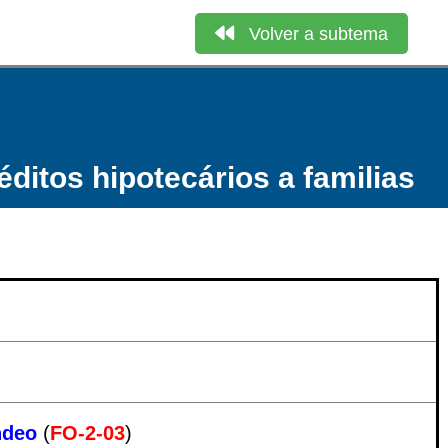
Volver a subtema
ditos hipotecários a familias
ondeo
(
FO-2-03
)