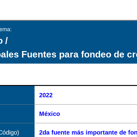
tema:
 /
pales Fuentes para fondeo de cré
2022
México
Código)
2da fuente más importante de f