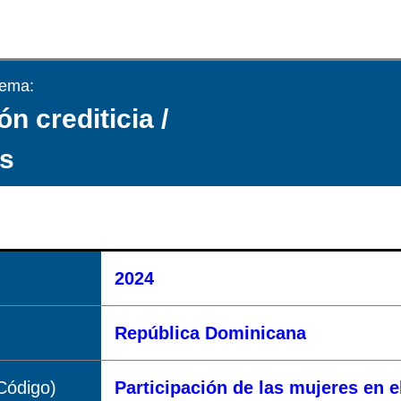
tema:
ón crediticia /
s
2024
República Dominicana
Código)
Participación de las mujeres en e