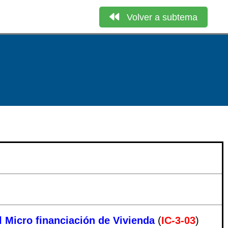
Volver a subtema
l Micro financiación de Vivienda
(
IC-3-03
)