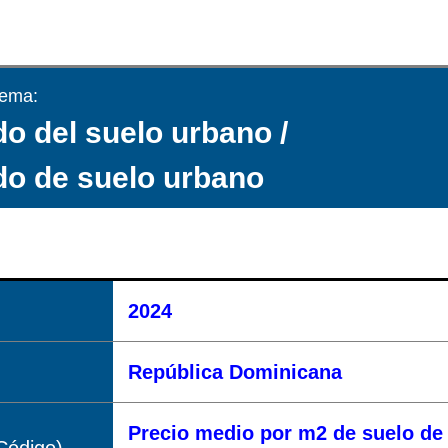
tema:
o del suelo urbano /
o de suelo urbano
2024
República Dominicana
Precio medio por m2 de suelo de 