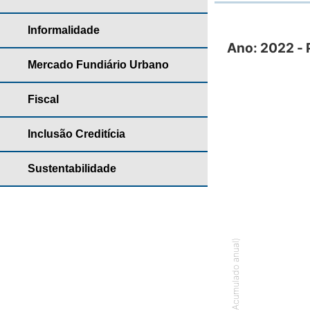
Informalidade
Ano: 2022 - Partic
Ano: 2022 - 
Bar chart with
Mercado Fundiário Urbano
Anuário habita
Fiscal
The chart has 
The chart has 
Inclusão Creditícia
Sustentabilidade
% (Acumulado anual)