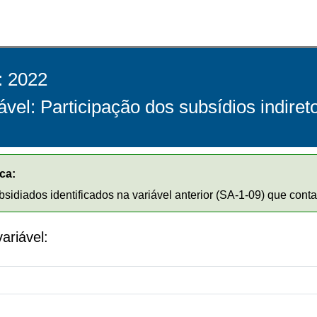
: 2022
ável: Participação dos subsídios indiret
ca:
bsidiados identificados na variável anterior (SA-1-09) que cont
riável: