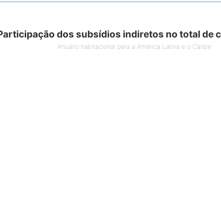
ipação dos subsídios indiretos no total de créditos subsidiados
Participação dos subsídios indiretos no total de 
 0 bars.
Anuário habitacional para a América Latina e o Caribe
cional para a América Latina e o Caribe
1 X axis displaying Countries.
1 Y axis displaying % (Acumulado anual). Data ran