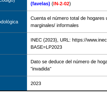
Código)
(favelas)
(
IN-2-02
)
Cuenta el número total de hogares 
dológica
marginales/ informales
INEC (2023), URL: https://www.ine
BASE=LP2023
Dato se deduce del número de hogar
"invadida"
2023