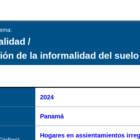
tema:
lidad /
ón de la informalidad del suelo 
2024
Panamá
Hogares en assientamientos irre