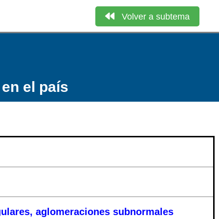
Volver a subtema
en el país
gulares, aglomeraciones subnormales