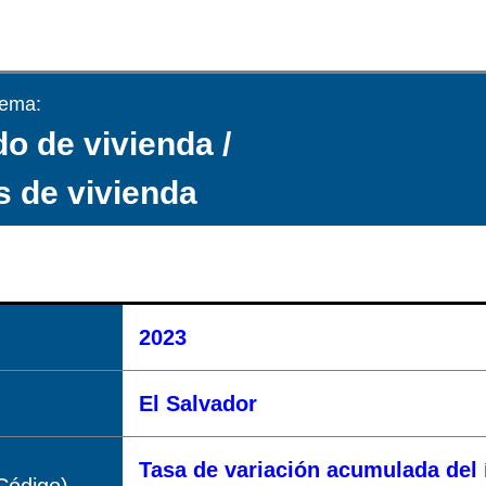
tema:
o de vivienda /
s de vivienda
2023
El Salvador
Tasa de variación acumulada del 