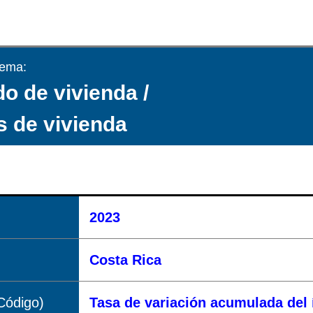
tema:
o de vivienda /
s de vivienda
2023
Costa Rica
Código)
Tasa de variación acumulada del 