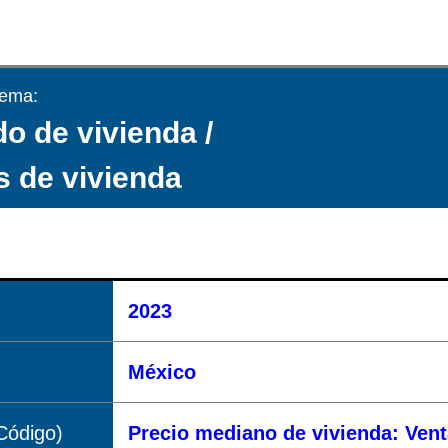
tema:
o de vivienda /
s de vivienda
2023
México
Código)
Precio mediano de vivienda: Ven