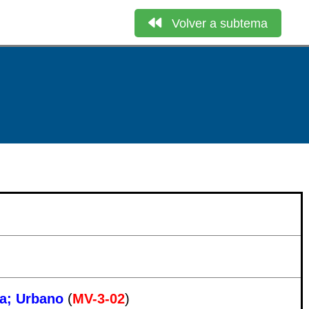
Volver a subtema
ta; Urbano
(
MV-3-02
)