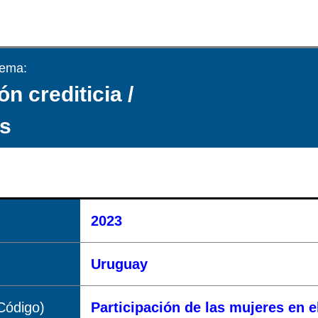
tema:
ón crediticia /
s
2023
Uruguay
Código)
Participación de las mujeres en e