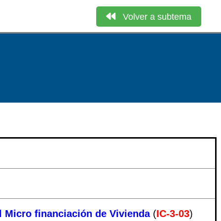
Volver a subtema
l Micro financiación de Vivienda
(
IC-3-03
)