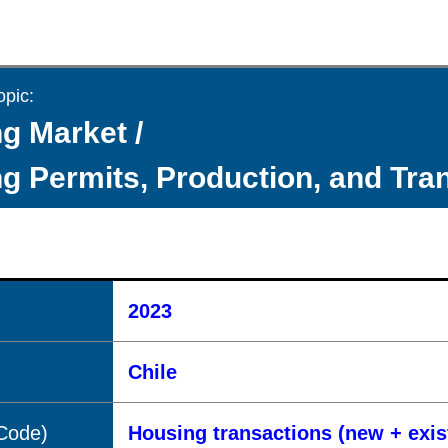
opic:
g Market /
g Permits, Production, and Tra
2023
Chile
(Code)
Housing transactions (new + exis