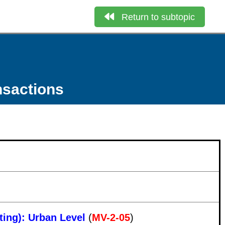
Return to subtopic
nsactions
ting): Urban Level
(
MV-2-05
)