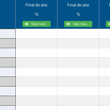
Final do ano
Final do ano
%
%
Veja mais...
Veja mais...