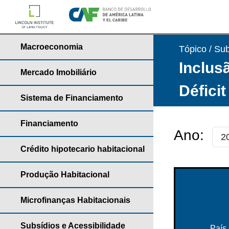
Macroeconomia
Tópico / Sub
Inclusã
Mercado Imobiliário
Déficit
Sistema de Financiamento
Financiamento
Ano:
Crédito hipotecario habitacional
Produção Habitacional
Microfinanças Habitacionais
Subsídios e Acessibilidade
País