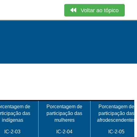
Voltar ao tópico
rcentagem de
Porcentagem de
Porcentagem de
rticipação das
participação das
participação das
indígenas
mulheres
afrodescendentes
IC-2-03
IC-2-04
IC-2-05