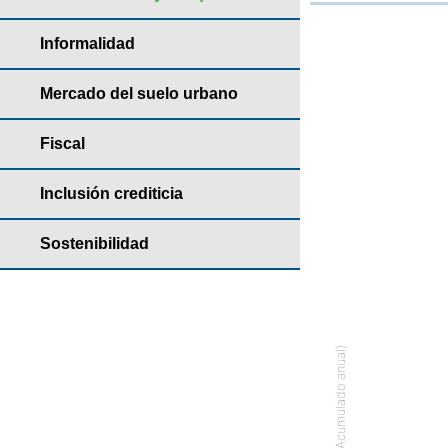
Informalidad
Año: 2022 - # de 
Bar chart with
Mercado del suelo urbano
Anuario de viv
Fiscal
The chart has 
The chart has 
Inclusión crediticia
Sostenibilidad
# (Acumulado anual)