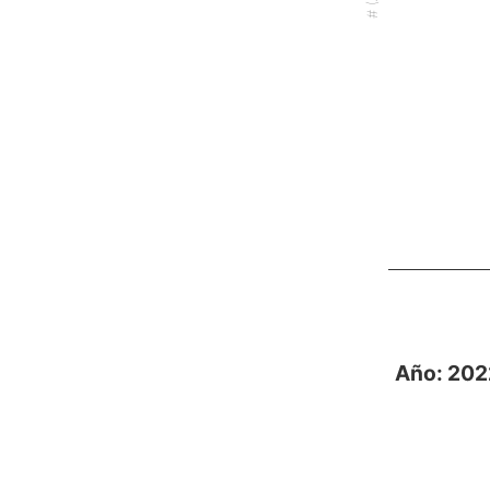
End of interact
Año: 2022 - Distri
Pie chart with 
Anuario de viv