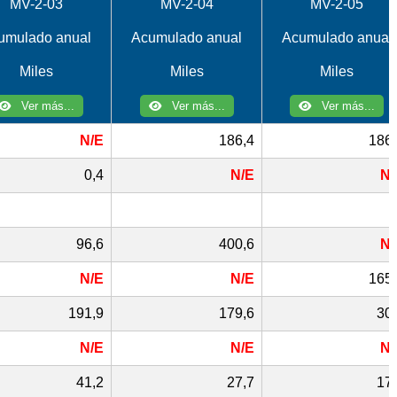
MV-2-03
MV-2-04
MV-2-05
umulado anual
Acumulado anual
Acumulado anual
Miles
Miles
Miles
Ver más...
Ver más...
Ver más...
N/E
186,4
186,
0,4
N/E
N/
96,6
400,6
N/
N/E
N/E
165,
191,9
179,6
30
N/E
N/E
N/
41,2
27,7
17