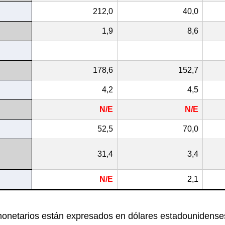
212,0
40,0
1,9
8,6
178,6
152,7
4,2
4,5
N/E
N/E
52,5
70,0
31,4
3,4
N/E
2,1
monetarios están expresados en dólares estadounidense