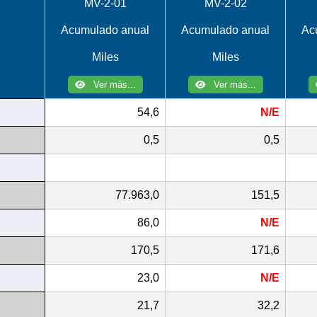
MV-2-01
MV-2-02
Acumulado anual
Acumulado anual
Ac
Miles
Miles
Ver más...
Ver más...
54,6
N/E
0,5
0,5
77.963,0
151,5
86,0
N/E
170,5
171,6
23,0
N/E
21,7
32,2