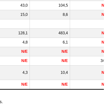
43,0
104,5
N/
15,0
8,6
N/
128,1
483,4
N/
4,8
6,1
N/
N/E
N/E
N/
N/E
N/E
34
4,3
10,4
N/
N/E
N/E
N/
s.