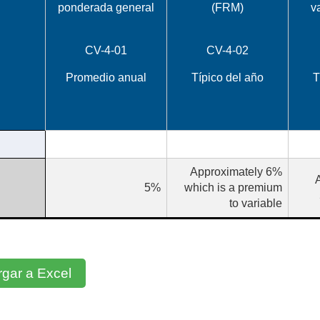
ponderada general
(FRM)
v
CV-4-01
CV-4-02
Promedio anual
Típico del año
T
gar a Excel